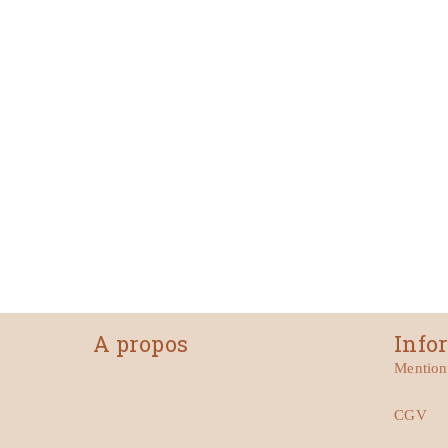
A propos
Info
Mention
CGV